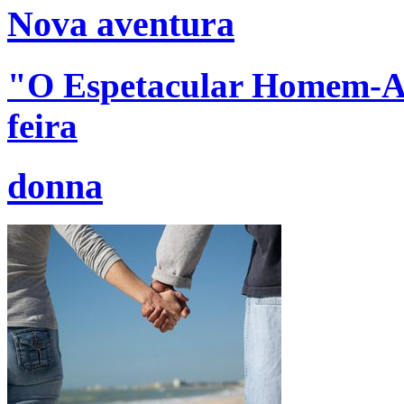
Nova aventura
"O Espetacular Homem-Ara
feira
donna